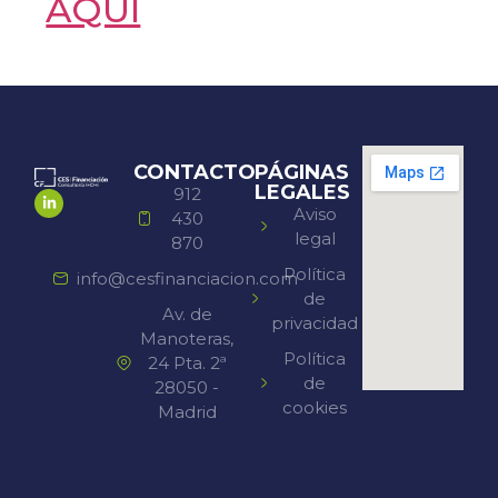
AQUI
CONTACTO
PÁGINAS
LEGALES
912
Aviso
430
legal
870
Política
info@cesfinanciacion.com
de
Av. de
privacidad
Manoteras,
Política
24 Pta. 2ª
de
28050 -
cookies
Madrid