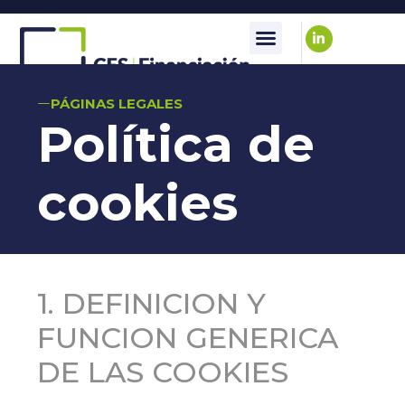
SOBRE NOSOTROS
PÁGINAS LEGALES
Política de
cookies
1. DEFINICION Y
FUNCION GENERICA
DE LAS COOKIES